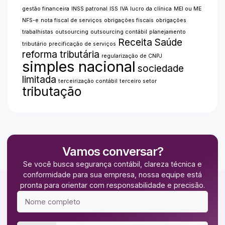
gestão financeira
INSS patronal
ISS
IVA
lucro da clínica
MEI ou ME
NFS-e
nota fiscal de serviços
obrigações fiscais
obrigações
trabalhistas
outsourcing
outsourcing contábil
planejamento
Receita Saúde
tributário
precificação de serviços
reforma tributária
regularização de CNPJ
simples nacional
sociedade
limitada
terceirização contábil
terceiro setor
tributação
Vamos conversar?
Se você busca segurança contábil, clareza técnica e
conformidade para sua empresa, nossa equipe está
pronta para orientar com responsabilidade e precisão.