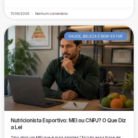
11/06/2026
Nenhum comentário
SAÚDE, BELEZA E BEM-ESTAR
Nutricionista Esportivo: MEI ou CNPJ? O Que Diz
a Lei
“Vou abrir um MEI que é mais simples.” Escuto essa frase de