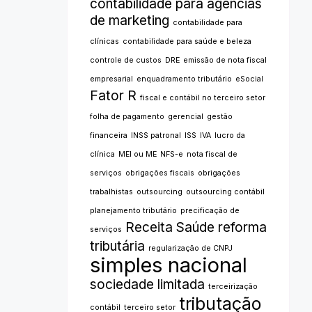
contabilidade para agências
de marketing
contabilidade para
clínicas
contabilidade para saúde e beleza
controle de custos
DRE
emissão de nota fiscal
empresarial
enquadramento tributário
eSocial
Fator R
fiscal e contábil no terceiro setor
folha de pagamento
gerencial
gestão
financeira
INSS patronal
ISS
IVA
lucro da
clínica
MEI ou ME
NFS-e
nota fiscal de
serviços
obrigações fiscais
obrigações
trabalhistas
outsourcing
outsourcing contábil
planejamento tributário
precificação de
Receita Saúde
reforma
serviços
tributária
regularização de CNPJ
simples nacional
sociedade limitada
terceirização
tributação
contábil
terceiro setor