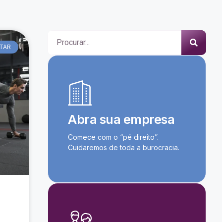
STAR
Abra sua empresa
Comece com o “pé direito”.
Cuidaremos de toda a burocracia.