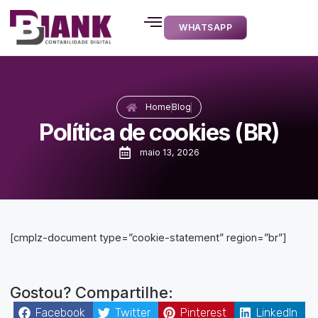
WHATSAPP
Home
Blog
Política de cookies (BR)
maio 13, 2026
[cmplz-document type=”cookie-statement” region=”br”]
Gostou? Compartilhe:
Facebook
Twitter
Pinterest
LinkedIn