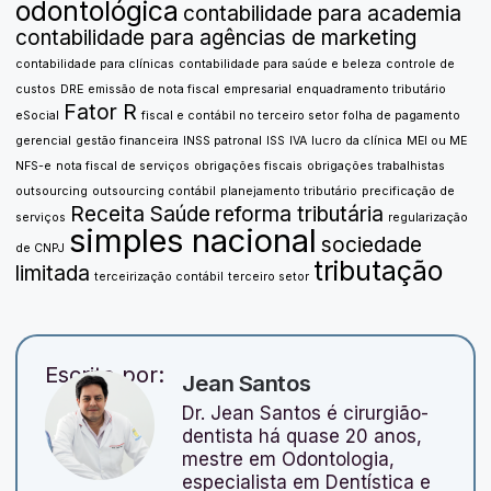
odontológica
contabilidade para academia
contabilidade para agências de marketing
contabilidade para clínicas
contabilidade para saúde e beleza
controle de
custos
DRE
emissão de nota fiscal
empresarial
enquadramento tributário
Fator R
eSocial
fiscal e contábil no terceiro setor
folha de pagamento
gerencial
gestão financeira
INSS patronal
ISS
IVA
lucro da clínica
MEI ou ME
NFS-e
nota fiscal de serviços
obrigações fiscais
obrigações trabalhistas
outsourcing
outsourcing contábil
planejamento tributário
precificação de
Receita Saúde
reforma tributária
serviços
regularização
simples nacional
sociedade
de CNPJ
tributação
limitada
terceirização contábil
terceiro setor
Escrito por:
Jean Santos
Dr. Jean Santos é cirurgião-
dentista há quase 20 anos,
mestre em Odontologia,
especialista em Dentística e