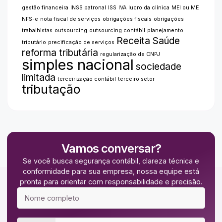
gestão financeira
INSS patronal
ISS
IVA
lucro da clínica
MEI ou ME
NFS-e
nota fiscal de serviços
obrigações fiscais
obrigações
trabalhistas
outsourcing
outsourcing contábil
planejamento
Receita Saúde
tributário
precificação de serviços
reforma tributária
regularização de CNPJ
simples nacional
sociedade
limitada
terceirização contábil
terceiro setor
tributação
Vamos conversar?
Se você busca segurança contábil, clareza técnica e
conformidade para sua empresa, nossa equipe está
pronta para orientar com responsabilidade e precisão.