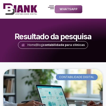
WHATSAPP
Resultado da pesquisa
Home
Blog
contabilidade para clínicas
CONTABILIDADE DIGITAL