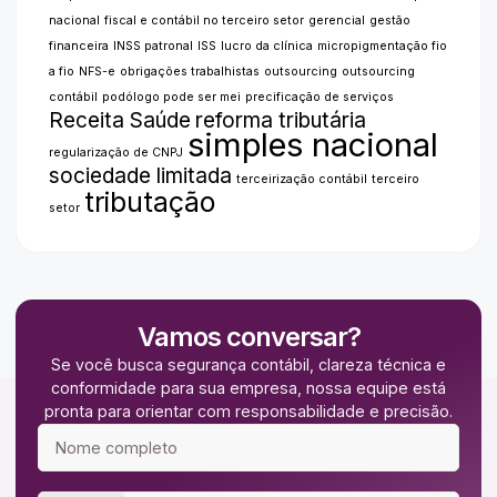
nacional
fiscal e contábil no terceiro setor
gerencial
gestão
financeira
INSS patronal
ISS
lucro da clínica
micropigmentação fio
a fio
NFS-e
obrigações trabalhistas
outsourcing
outsourcing
contábil
podólogo pode ser mei
precificação de serviços
Receita Saúde
reforma tributária
simples nacional
regularização de CNPJ
sociedade limitada
terceirização contábil
terceiro
tributação
setor
Vamos conversar?
Se você busca segurança contábil, clareza técnica e
conformidade para sua empresa, nossa equipe está
pronta para orientar com responsabilidade e precisão.