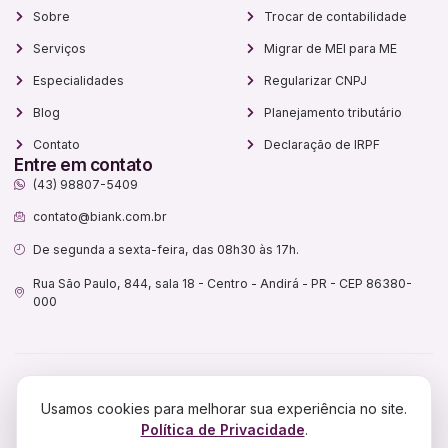
Sobre
Trocar de contabilidade
Serviços
Migrar de MEI para ME
Especialidades
Regularizar CNPJ
Blog
Planejamento tributário
Contato
Declaração de IRPF
Entre em contato
(43) 98807-5409
contato@biank.com.br
De segunda a sexta-feira, das 08h30 às 17h.
Rua São Paulo, 844, sala 18 - Centro - Andirá - PR - CEP 86380-
000
Biank Assessoria Contábil Ltda.
Usamos cookies para melhorar sua experiência no site.
CNPJ:
52.388.500/0001-46
Política de Privacidade
.
2026
© Soluções Contábeis Especializadas | Biank Contabilidade