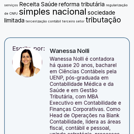
Receita Saúde
reforma tributária
serviços
regularização
simples nacional
sociedade
de CNPJ
tributação
limitada
terceirização contábil
terceiro setor
Escrito por:
Wanessa Nolli
Wanessa Nolli é contadora
há quase 20 anos, bacharel
em Ciências Contábeis pela
UENP, pós-graduada em
Contabilidade Médica e da
Saúde e em Gestão
Tributária, com MBA
Executivo em Contabilidade e
Finanças Corporativas. Como
Head de Operações na Biank
Contabilidade, lidera as áreas
fiscal, contábil e pessoal,