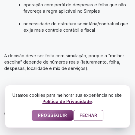
operação com perfil de despesas e folha que não
favoreça a regra aplicável no Simples
necessidade de estrutura societária/contratual que
exija mais controle contábil e fiscal
A decisão deve ser feita com simulação, porque a “melhor
escolha” depende de números reais (faturamento, folha,
despesas, localidade e mix de serviços).
Erros comuns ao escolher o CNAE
Usamos cookies para melhorar sua experiência no site.
Política de Privacidade
.
para micropigmentação fio a fio em
clínica
PROSSEGUIR
FECHAR