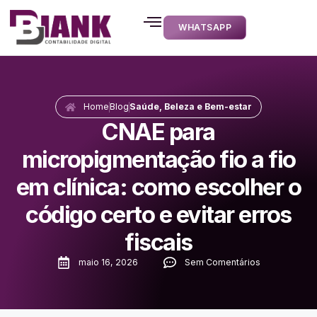
WHATSAPP
Home
Blog
Saúde, Beleza e Bem-estar
CNAE para
micropigmentação fio a fio
em clínica: como escolher o
código certo e evitar erros
fiscais
maio 16, 2026
Sem Comentários