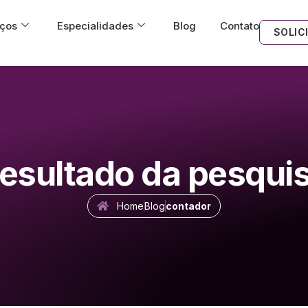
iços
Especialidades
Blog
Contato
SOLIC
esultado da pesqui
Home
Blog
contador