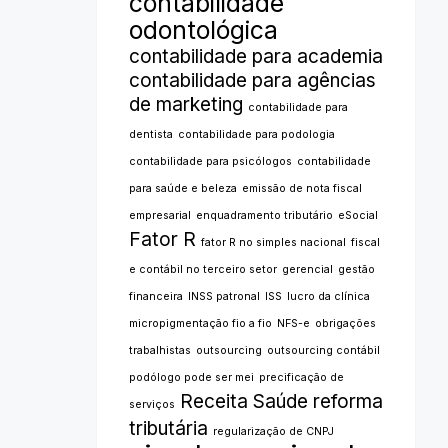
contabilidade
odontológica
contabilidade para academia
contabilidade para agências
de marketing
contabilidade para
dentista
contabilidade para podologia
contabilidade para psicólogos
contabilidade
para saúde e beleza
emissão de nota fiscal
empresarial
enquadramento tributário
eSocial
Fator R
fator R no simples nacional
fiscal
e contábil no terceiro setor
gerencial
gestão
financeira
INSS patronal
ISS
lucro da clínica
micropigmentação fio a fio
NFS-e
obrigações
trabalhistas
outsourcing
outsourcing contábil
podólogo pode ser mei
precificação de
Receita Saúde
reforma
serviços
tributária
regularização de CNPJ