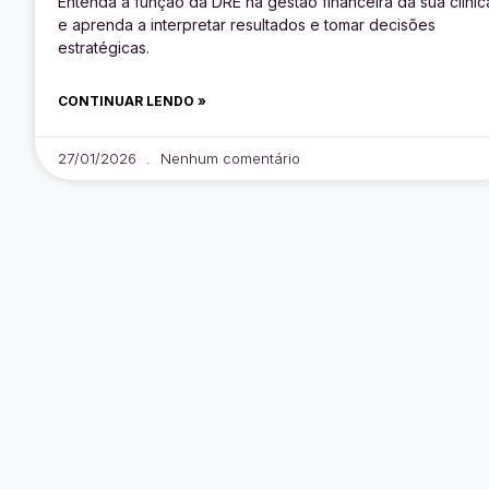
Entenda a função da DRE na gestão financeira da sua clínic
e aprenda a interpretar resultados e tomar decisões
estratégicas.
CONTINUAR LENDO »
27/01/2026
Nenhum comentário