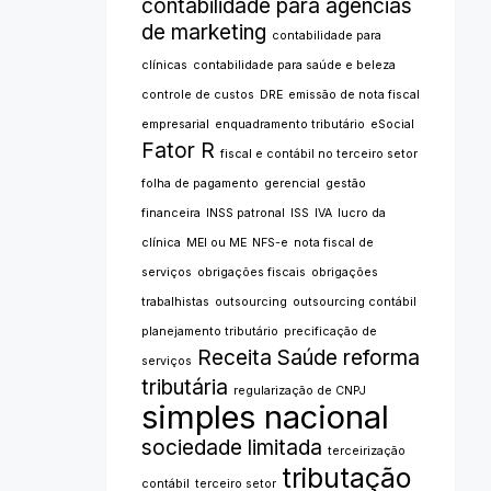
contabilidade para agências
de marketing
contabilidade para
clínicas
contabilidade para saúde e beleza
controle de custos
DRE
emissão de nota fiscal
empresarial
enquadramento tributário
eSocial
Fator R
fiscal e contábil no terceiro setor
folha de pagamento
gerencial
gestão
financeira
INSS patronal
ISS
IVA
lucro da
clínica
MEI ou ME
NFS-e
nota fiscal de
serviços
obrigações fiscais
obrigações
trabalhistas
outsourcing
outsourcing contábil
planejamento tributário
precificação de
Receita Saúde
reforma
serviços
tributária
regularização de CNPJ
simples nacional
sociedade limitada
terceirização
tributação
contábil
terceiro setor