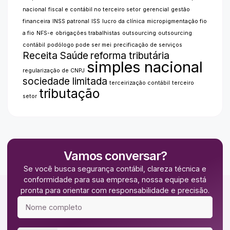
nacional
fiscal e contábil no terceiro setor
gerencial
gestão
financeira
INSS patronal
ISS
lucro da clínica
micropigmentação fio
a fio
NFS-e
obrigações trabalhistas
outsourcing
outsourcing
contábil
podólogo pode ser mei
precificação de serviços
Receita Saúde
reforma tributária
simples nacional
regularização de CNPJ
sociedade limitada
terceirização contábil
terceiro
tributação
setor
Vamos conversar?
Se você busca segurança contábil, clareza técnica e
conformidade para sua empresa, nossa equipe está
pronta para orientar com responsabilidade e precisão.