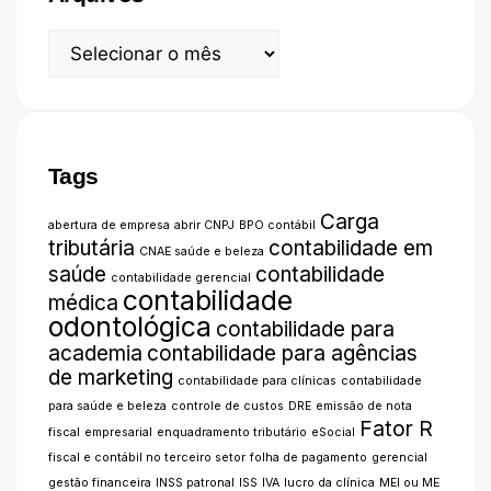
Tags
Carga
abertura de empresa
abrir CNPJ
BPO contábil
tributária
contabilidade em
CNAE saúde e beleza
saúde
contabilidade
contabilidade gerencial
contabilidade
médica
odontológica
contabilidade para
academia
contabilidade para agências
de marketing
contabilidade para clínicas
contabilidade
para saúde e beleza
controle de custos
DRE
emissão de nota
Fator R
fiscal
empresarial
enquadramento tributário
eSocial
fiscal e contábil no terceiro setor
folha de pagamento
gerencial
gestão financeira
INSS patronal
ISS
IVA
lucro da clínica
MEI ou ME