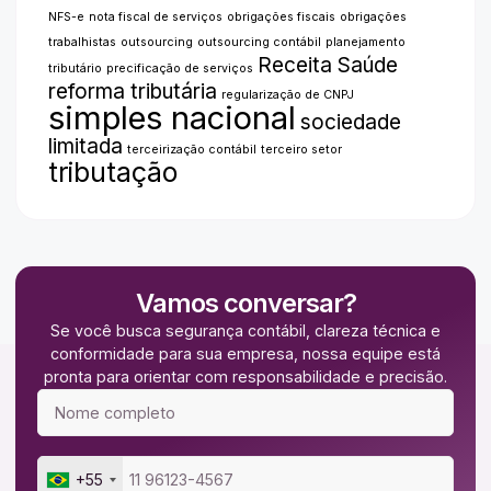
NFS-e
nota fiscal de serviços
obrigações fiscais
obrigações
trabalhistas
outsourcing
outsourcing contábil
planejamento
Receita Saúde
tributário
precificação de serviços
reforma tributária
regularização de CNPJ
simples nacional
sociedade
limitada
terceirização contábil
terceiro setor
tributação
Vamos conversar?
Se você busca segurança contábil, clareza técnica e
conformidade para sua empresa, nossa equipe está
pronta para orientar com responsabilidade e precisão.
+55