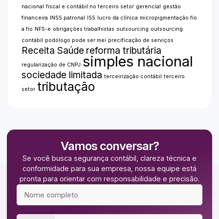
nacional
fiscal e contábil no terceiro setor
gerencial
gestão
financeira
INSS patronal
ISS
lucro da clínica
micropigmentação fio
a fio
NFS-e
obrigações trabalhistas
outsourcing
outsourcing
contábil
podólogo pode ser mei
precificação de serviços
Receita Saúde
reforma tributária
simples nacional
regularização de CNPJ
sociedade limitada
terceirização contábil
terceiro
tributação
setor
Vamos conversar?
Se você busca segurança contábil, clareza técnica e
conformidade para sua empresa, nossa equipe está
pronta para orientar com responsabilidade e precisão.