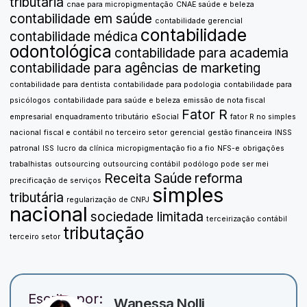
tributária
cnae para micropigmentação
CNAE saúde e beleza
contabilidade em saúde
contabilidade gerencial
contabilidade
contabilidade médica
odontológica
contabilidade para academia
contabilidade para agências de marketing
contabilidade para dentista
contabilidade para podologia
contabilidade para
psicólogos
contabilidade para saúde e beleza
emissão de nota fiscal
Fator R
empresarial
enquadramento tributário
eSocial
fator R no simples
nacional
fiscal e contábil no terceiro setor
gerencial
gestão financeira
INSS
patronal
ISS
lucro da clínica
micropigmentação fio a fio
NFS-e
obrigações
trabalhistas
outsourcing
outsourcing contábil
podólogo pode ser mei
Receita Saúde
reforma
precificação de serviços
simples
tributária
regularização de CNPJ
nacional
sociedade limitada
terceirização contábil
tributação
terceiro setor
Escrito por:
Wanessa Nolli