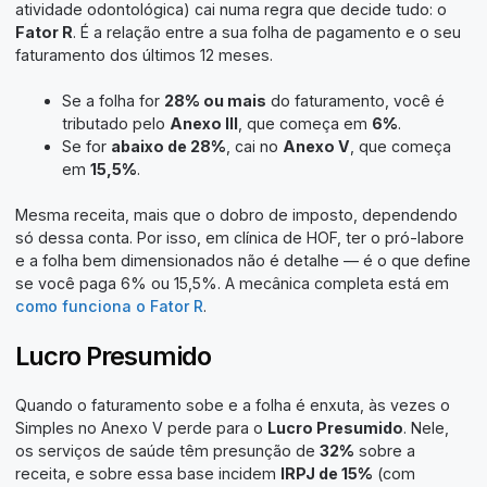
atividade odontológica) cai numa regra que decide tudo: o
Fator R
. É a relação entre a sua folha de pagamento e o seu
faturamento dos últimos 12 meses.
Se a folha for
28% ou mais
do faturamento, você é
tributado pelo
Anexo III
, que começa em
6%
.
Se for
abaixo de 28%
, cai no
Anexo V
, que começa
em
15,5%
.
Mesma receita, mais que o dobro de imposto, dependendo
só dessa conta. Por isso, em clínica de HOF, ter o pró-labore
e a folha bem dimensionados não é detalhe — é o que define
se você paga 6% ou 15,5%. A mecânica completa está em
como funciona o Fator R
.
Lucro Presumido
Quando o faturamento sobe e a folha é enxuta, às vezes o
Simples no Anexo V perde para o
Lucro Presumido
. Nele,
os serviços de saúde têm presunção de
32%
sobre a
receita, e sobre essa base incidem
IRPJ de 15%
(com