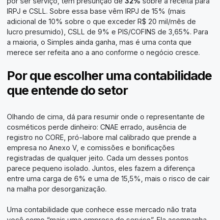
por ser serviço, tem presunção de
32%
sobre a receita para
IRPJ e CSLL. Sobre essa base vêm IRPJ de 15% (mais
adicional de 10% sobre o que exceder R$ 20 mil/mês de
lucro presumido), CSLL de 9% e PIS/COFINS de 3,65%. Para
a maioria, o Simples ainda ganha, mas é uma conta que
merece ser refeita ano a ano conforme o negócio cresce.
Por que escolher uma contabilidade
que entende do setor
Olhando de cima, dá para resumir onde o representante de
cosméticos perde dinheiro: CNAE errado, ausência de
registro no CORE, pró-labore mal calibrado que prende a
empresa no Anexo V, e comissões e bonificações
registradas de qualquer jeito. Cada um desses pontos
parece pequeno isolado. Juntos, eles fazem a diferença
entre uma carga de 6% e uma de 15,5%, mais o risco de cair
na malha por desorganização.
Uma contabilidade que conhece esse mercado não trata
você como “mais uma empresa de serviço”. Ela acompanha