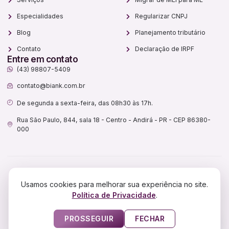
Especialidades
Regularizar CNPJ
Blog
Planejamento tributário
Contato
Declaração de IRPF
Entre em contato
(43) 98807-5409
contato@biank.com.br
De segunda a sexta-feira, das 08h30 às 17h.
Rua São Paulo, 844, sala 18 - Centro - Andirá - PR - CEP 86380-
000
Biank Assessoria Contábil Ltda.
Usamos cookies para melhorar sua experiência no site.
CNPJ:
52.388.500/0001-46
Política de Privacidade
.
2026
© Soluções Contábeis Especializadas | Biank Contabilidade
Feito com ❤ por GRUPO DPG
PROSSEGUIR
FECHAR
- AG