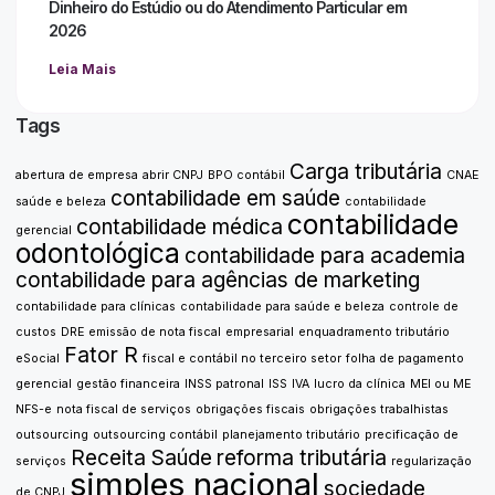
Dinheiro do Estúdio ou do Atendimento Particular em
2026
Leia Mais
Tags
Carga tributária
abertura de empresa
abrir CNPJ
BPO contábil
CNAE
contabilidade em saúde
saúde e beleza
contabilidade
contabilidade
contabilidade médica
gerencial
odontológica
contabilidade para academia
contabilidade para agências de marketing
contabilidade para clínicas
contabilidade para saúde e beleza
controle de
custos
DRE
emissão de nota fiscal
empresarial
enquadramento tributário
Fator R
eSocial
fiscal e contábil no terceiro setor
folha de pagamento
gerencial
gestão financeira
INSS patronal
ISS
IVA
lucro da clínica
MEI ou ME
NFS-e
nota fiscal de serviços
obrigações fiscais
obrigações trabalhistas
outsourcing
outsourcing contábil
planejamento tributário
precificação de
Receita Saúde
reforma tributária
serviços
regularização
simples nacional
sociedade
de CNPJ