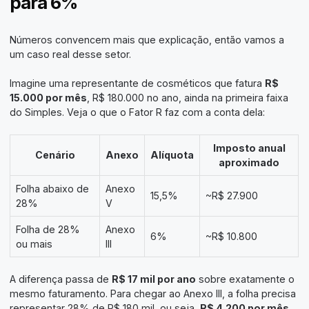
para 6%
Números convencem mais que explicação, então vamos a
um caso real desse setor.
Imagine uma representante de cosméticos que fatura
R$
15.000 por mês
, R$ 180.000 no ano, ainda na primeira faixa
do Simples. Veja o que o Fator R faz com a conta dela:
Imposto anual
Cenário
Anexo
Alíquota
aproximado
Folha abaixo de
Anexo
15,5%
~R$ 27.900
28%
V
Folha de 28%
Anexo
6%
~R$ 10.800
ou mais
III
A diferença passa de
R$ 17 mil por ano
sobre exatamente o
mesmo faturamento. Para chegar ao Anexo III, a folha precisa
representar 28% de R$ 180 mil, ou seja,
R$ 4.200 por mês