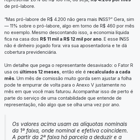
de pró-labore.
“Mas pró-labore de R$ 4.200 não gera mais INSS?” Gera, sim
— 11% sobre o pró-labore, algo em torno de R$ 460 por mês
no exemplo. Mesmo descontando isso, a economia líquida
fica na casa dos
R$ 11 mil a R$ 12 mil por ano
. E esse INSS
não é dinheiro jogado fora: vira sua aposentadoria e te dá
cobertura previdenciária.
Um detalhe que pega o representante desavisado: o Fator R
usa os
últimos 12 meses
, então ele é
recalculado a cada
mês
. Um mês de comissão muito gorda sem ajustar a folha
pode te empurrar de volta para o Anexo V justamente no
mês em que você mais faturou. Acompanhar isso de perto é
parte do serviço de uma contabilidade que entende de
representação, não algo que se olha uma vez por ano.
Os valores acima usam as alíquotas nominais
da 1ª faixa, onde nominal e efetiva coincidem.
A partir da 2ª faixa há parcela a deduzir e a