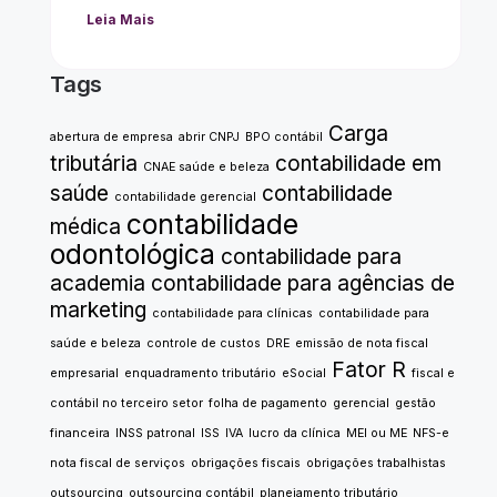
Leia Mais
Tags
Carga
abertura de empresa
abrir CNPJ
BPO contábil
tributária
contabilidade em
CNAE saúde e beleza
saúde
contabilidade
contabilidade gerencial
contabilidade
médica
odontológica
contabilidade para
academia
contabilidade para agências de
marketing
contabilidade para clínicas
contabilidade para
saúde e beleza
controle de custos
DRE
emissão de nota fiscal
Fator R
empresarial
enquadramento tributário
eSocial
fiscal e
contábil no terceiro setor
folha de pagamento
gerencial
gestão
financeira
INSS patronal
ISS
IVA
lucro da clínica
MEI ou ME
NFS-e
nota fiscal de serviços
obrigações fiscais
obrigações trabalhistas
outsourcing
outsourcing contábil
planejamento tributário